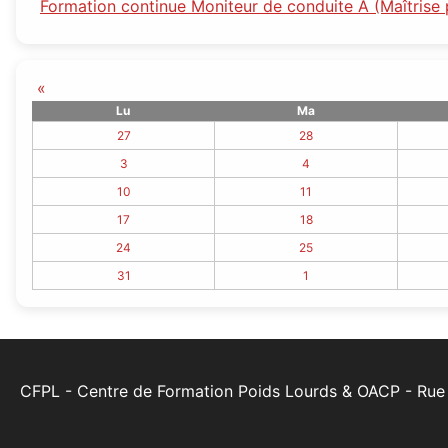
Formation continue Moniteur de conduite A (Maîtrise 
«
Lu
Ma
27
28
3
4
10
11
17
18
24
25
31
1
CFPL - Centre de Formation Poids Lourds & OACP - Ru