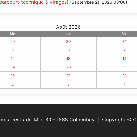
parcours technique & virages)
(Septembre 21, 2026 08:00)
Août 2026
Me
Je
Ve
29
30
31
5
6
7
12
13
14
19
20
21
26
27
28
2
3
4
e des Dents-du-Midi 80 - 1868 Collombey | Copyright © 